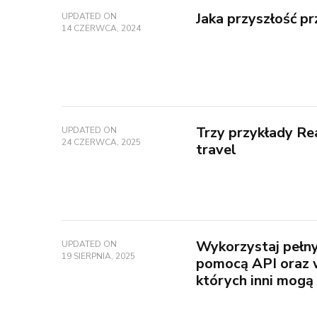
Jaka przyszłość p
UPDATED ON
14 CZERWCA, 2024
Trzy przykłady Re
UPDATED ON
24 CZERWCA, 2025
travel
Wykorzystaj pełny
UPDATED ON
19 SIERPNIA, 2025
pomocą API oraz w
których inni mogą