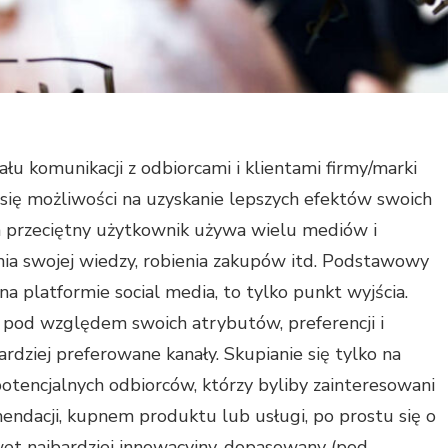
ału komunikacji z odbiorcami i klientami firmy/marki
ię możliwości na uzyskanie lepszych efektów swoich
ch przeciętny użytkownik używa wielu mediów i
ania swojej wiedzy, robienia zakupów itd. Podstawowy
na platformie social media, to tylko punkt wyjścia.
e pod względem swoich atrybutów, preferencji i
rdziej preferowane kanały. Skupianie się tylko na
potencjalnych odbiorców, którzy byliby zainteresowani
endacji, kupnem produktu lub usługi, po prostu się o
wet najbardziej innowacyjny, dopasowany (pod