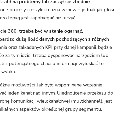
trafił na problemy lub zaczął się zbędnie
ne procesy (koszyki) można wznowić, jednak jak głosi
o lepiej jest zapobiegać niż leczyć.
cie 360, trzeba być w stanie ogarnąć,
bardzo dużą ilość danych pochodzących z różnych
ia oraz zakładanych KPI przy danej kampanii, będzie
 Co za tym idzie, trzeba dysponować narzędziem lub
li z potencjalnego chaosu informacji wyłuskać te
 szybko.
różne możliwości. Jak było wspominane wcześniej,
ć jeden kanał nad innym. Ujednolicenie przekazu do
ronę komunikacji wielokanałowej (multichannel), jest
nikalnych aspektów określonej grupy segmentu.