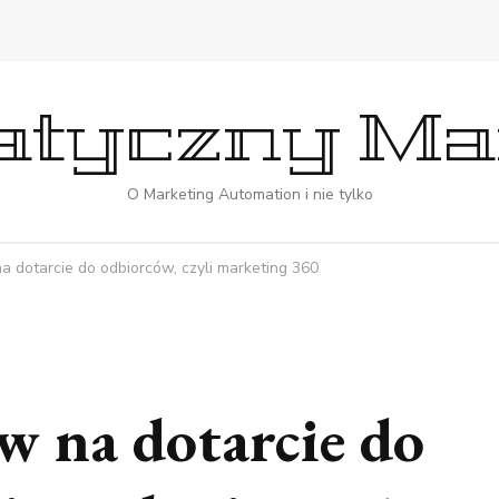
tyczny Ma
O Marketing Automation i nie tylko
 dotarcie do odbiorców, czyli marketing 360
w na dotarcie do