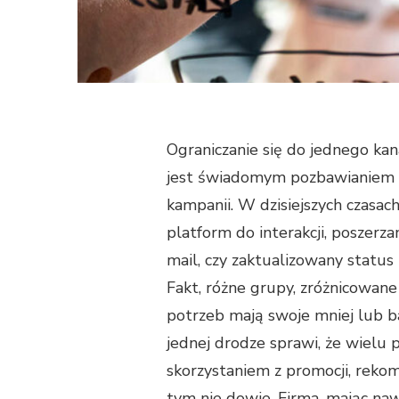
Ograniczanie się do jednego kan
jest świadomym pozbawianiem s
kampanii. W dzisiejszych czasa
platform do interakcji, poszerz
mail, czy zaktualizowany status 
Fakt, różne grupy, zróżnicowan
potrzeb mają swoje mniej lub ba
jednej drodze sprawi, że wielu 
skorzystaniem z promocji, rekom
tym nie dowie. Firma, mając na