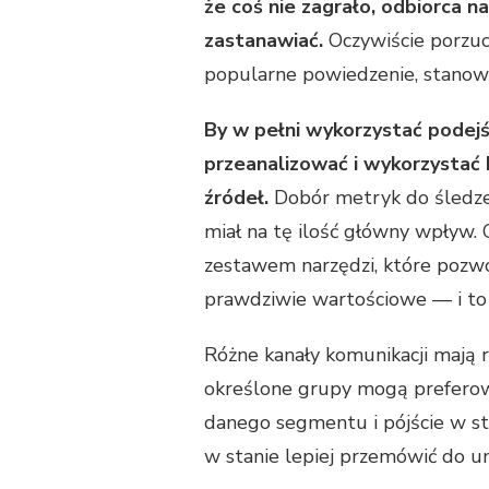
że coś nie zagrało, odbiorca na
zastanawiać.
Oczywiście porzuco
popularne powiedzenie, stanowcz
By w pełni wykorzystać podejś
przeanalizować i wykorzystać 
źródeł.
Dobór metryk do śledzen
miał na tę ilość główny wpływ.
zestawem narzędzi, które pozwo
prawdziwie wartościowe — i to
Różne kanały komunikacji mają 
określone grupy mogą preferowa
danego segmentu i pójście w st
w stanie lepiej przemówić do u