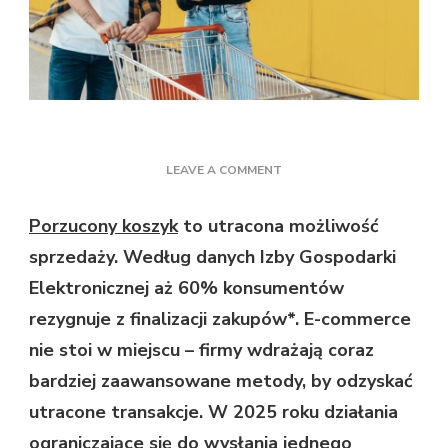
ON
LEAVE A COMMENT
“KOSZYK
2.0”
Porz
u
cony koszyk
to utracona możliwość
–
sprzedaży. Według danych Izby Gospodarki
ODZYSKAJ
KLIENTÓW
Elektronicznej aż 60% konsumentów
W
rezygnuje z finalizacji zakupów*. E-commerce
48
GODZIN
nie stoi w miejscu – firmy wdrażają coraz
DZIĘKI
bardziej zaawansowane metody, by odzyskać
E-
MAILOM,
utracone transakcje. W 2025 roku działania
SMS-
ograniczające się do wysłania jednego
OM