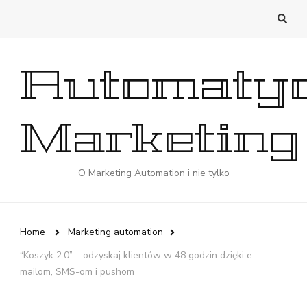
Automaty
Marketing
O Marketing Automation i nie tylko
Home
Marketing automation
“Koszyk 2.0” – odzyskaj klientów w 48 godzin dzięki e-
mailom, SMS-om i pushom