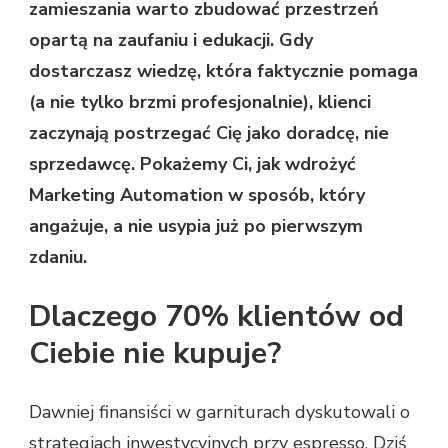
zamieszania warto zbudować przestrzeń
KLIENCI
opartą na zaufaniu i edukacji. Gdy
SAMI
CHCIELI
dostarczasz wiedzę, która faktycznie pomaga
KUPOWAĆ
(a nie tylko brzmi profesjonalnie), klienci
zaczynają postrzegać Cię jako doradcę, nie
sprzedawcę. Pokażemy Ci, jak wdrożyć
Marketing Automation w sposób, który
angażuje, a nie usypia już po pierwszym
zdaniu.
Dlaczego 70% klientów od
Ciebie nie kupuje?
Dawniej finansiści w garniturach dyskutowali o
strategiach inwestycyjnych przy espresso. Dziś