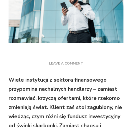
ON
LEAVE A COMMENT
INNE
FIRMY
Wiele instytucji z sektora finansowego
FINANSOWE
przypomina nachalnych handlarzy – zamiast
TYLKO
SPRZEDAJĄ.
rozmawiać, krzyczą ofertami, które rzekomo
ZOBACZ,
zmieniają świat. Klient zaś stoi zagubiony, nie
JAK
POPRZEZ
wiedząc, czym różni się fundusz inwestycyjny
EDUKACJĘ
od świnki skarbonki. Zamiast chaosu i
SPRAWIĆ,
BY