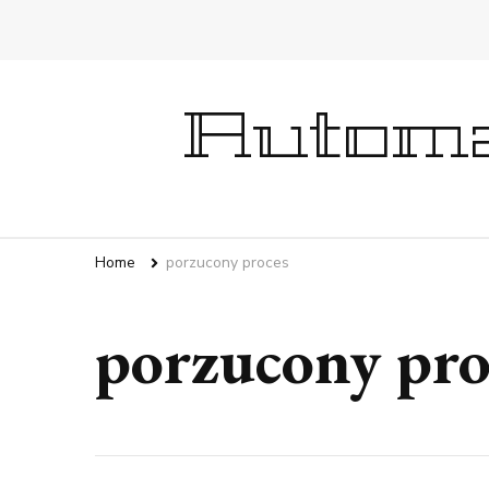
Automa
Home
porzucony proces
porzucony pro