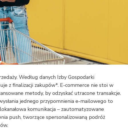
rzedaży. Według danych Izby Gospodarki
e z finalizacji zakupów*. E-commerce nie stoi w
awansowane metody, by odzyskać utracone transakcje.
o wysłania jednego przypomnienia e-mailowego to
wielokanałowa komunikacja – zautomatyzowane
enia push, tworzące spersonalizowaną podróż
tów.