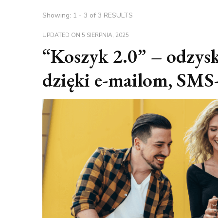
Showing: 1 - 3 of 3 RESULTS
UPDATED ON
5 SIERPNIA, 2025
“Koszyk 2.0” – odzys
dzięki e-mailom, SM