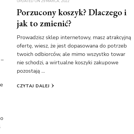
UPDATED ON
29 MARCA, 2022
Porzucony koszyk? Dlaczego i
jak to zmienić?
Prowadzisz sklep internetowy, masz atrakcyjną
ofertę, wiesz, że jest dopasowana do potrzeb
twoich odbiorców, ale mimo wszystko towar
 –
nie schodzi, a wirtualne koszyki zakupowe
pozostają …
re
CZYTAJ DALEJ
to
ś