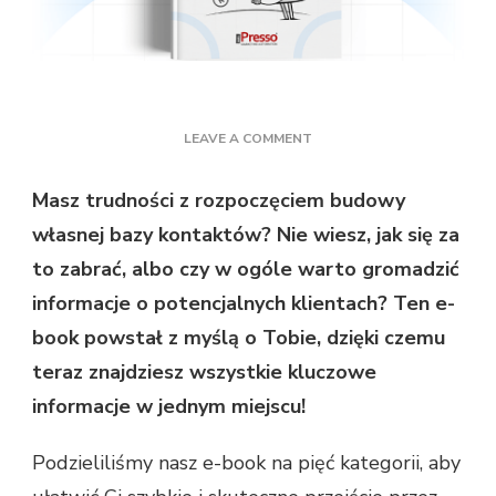
ON
LEAVE A COMMENT
POZNAJ
NOWY
Masz trudności z rozpoczęciem budowy
BEZPŁATNY
własnej bazy kontaktów? Nie wiesz, jak się za
E-
BOOK
to zabrać, albo czy w ogóle warto gromadzić
“JAK
informacje o potencjalnych klientach? Ten e-
SZYBKO
ZBUDOWAĆ
book powstał z myślą o Tobie, dzięki czemu
BAZĘ
teraz znajdziesz wszystkie kluczowe
KONTAKTÓW?”
informacje w jednym miejscu!
Podzieliliśmy nasz e-book na pięć kategorii, aby