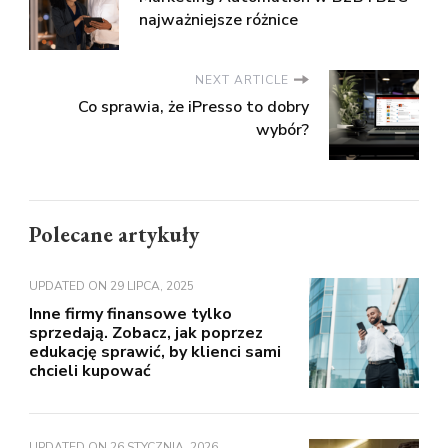
najważniejsze różnice
NEXT ARTICLE
Co sprawia, że iPresso to dobry
wybór?
Polecane artykuły
UPDATED ON
29 LIPCA, 2025
Inne firmy finansowe tylko
sprzedają. Zobacz, jak poprzez
edukację sprawić, by klienci sami
chcieli kupować
UPDATED ON
26 STYCZNIA, 2026