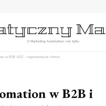
tyczny Ma
O Marketing Automation i nie tylko
on w B2B i B2C – najważniejsze różnice
omation w B2B i