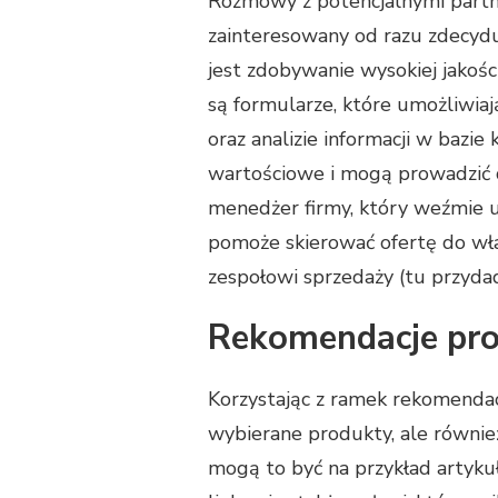
Rozmowy z potencjalnymi partn
zainteresowany od razu zdecyd
jest zdobywanie wysokiej jakoś
są formularze, które umożliwiaj
oraz analizie informacji w bazie
wartościowe i mogą prowadzić d
menedżer firmy, który weźmie u
pomoże skierować ofertę do wła
zespołowi sprzedaży (tu przydad
Rekomendacje pro
Korzystając z ramek rekomendacj
wybierane produkty, ale równi
mogą to być na przykład artyk