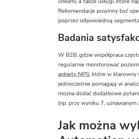
linkami, a także usługi, które 
Rekomendacje powinny być sper
poprzez odpowiednią segmentac
Badania satysfakc
W B2B, gdzie współpraca częst
regularnie monitorować poziom s
ankiety NPS
, które w klarowny
jednocześnie pomagają w analiz
można dodać dodatkowe pytania,
(np. przy wyniku 7, uznawanym 
Jak można wyk