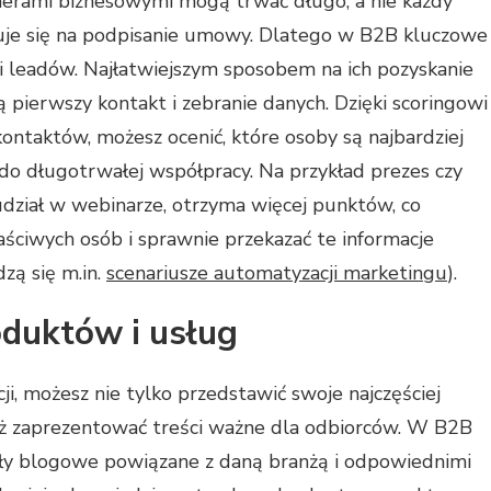
erami biznesowymi mogą trwać długo, a nie każdy
uje się na podpisanie umowy. Dlatego w B2B kluczowe
ci leadów. Najłatwiejszym sposobem na ich pozyskanie
ą pierwszy kontakt i zebranie danych. Dzięki scoringowi
 kontaktów, możesz ocenić, które osoby są najbardziej
o długotrwałej współpracy. Na przykład prezes czy
dział w webinarze, otrzyma więcej punktów, co
ściwych osób i sprawnie przekazać te informacje
zą się m.in.
scenariusze automatyzacji marketingu
).
duktów i usług
i, możesz nie tylko przedstawić swoje najczęściej
eż zaprezentować treści ważne dla odbiorców. W B2B
uły blogowe powiązane z daną branżą i odpowiednimi