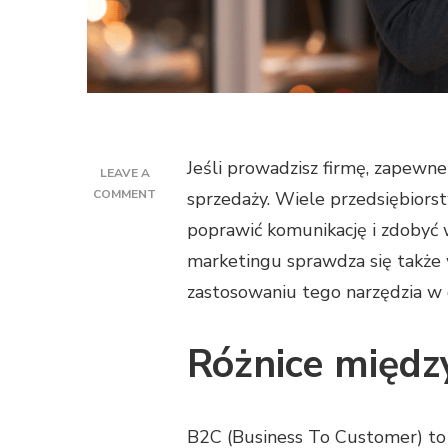
Jeśli prowadzisz firmę, zapewne
LEAVE A
ON
COMMENT
sprzedaży. Wiele przedsiębior
MARKETING
poprawić komunikację i zdobyć 
AUTOMATION
W
marketingu sprawdza się także
B2B
zastosowaniu tego narzędzia w
I
B2C
–
Różnice międz
NAJWAŻNIEJSZE
RÓŻNICE
B2C (Business To Customer) to 