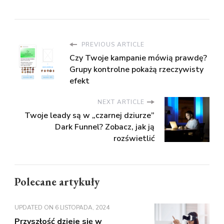
PREVIOUS ARTICLE
Czy Twoje kampanie mówią prawdę?
Grupy kontrolne pokażą rzeczywisty
efekt
NEXT ARTICLE
Twoje leady są w „czarnej dziurze”
Dark Funnel? Zobacz, jak ją
rozświetlić
Polecane artykuły
UPDATED ON
6 LISTOPADA, 2024
Przyszłość dzieje się w