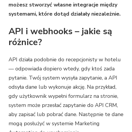
ORAZ
możesz stworzyć własne integracje między
WEBHOOKS
systemami, które dotąd działały niezależnie.
I
TWÓRZ
PROCESY,
API i webhooks – jakie są
O
KTÓRYCH
różnice?
INNI
MOGĄ
TYLKO
API działa podobnie do recepcjonisty w hotelu
MARZYĆ
— odpowiada dopiero wtedy, gdy ktoś zada
pytanie. Twój system wysyła zapytanie, a API
odsyła dane lub wykonuje akcję. Na przykład,
gdy użytkownik wypełni formularz na stronie,
system może przesłać zapytanie do API CRM,
aby zapisać lub pobrać dane. Następnie te dane
mogą posłużyć w systemie Marketing