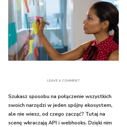
ON
LEAVE A COMMENT
WYKORZYSTAJ
PEŁNY
Szukasz sposobu na połączenie wszystkich
POTENCJAŁ
swoich narzędzi w jeden spójny ekosystem,
AUTOMATYZACJI
Z
ale nie wiesz, od czego zacząć? Tutaj na
POMOCĄ
scenę wkraczają API i webhooks. Dzięki nim
API