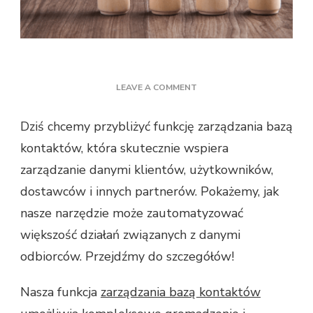
ON
LEAVE A COMMENT
ZAUTOMATYZOWANIE
PROCESÓW
Dziś chcemy przybliżyć funkcję zarządzania bazą
ZWIĄZANYCH
kontaktów, która skutecznie wspiera
Z
ZARZĄDZANIEM
zarządzanie danymi klientów, użytkowników,
BAZĄ
dostawców i innych partnerów. Pokażemy, jak
KONTAKTÓW
nasze narzędzie może zautomatyzować
większość działań związanych z danymi
odbiorców. Przejdźmy do szczegółów!
Nasza funkcja
zarządzania bazą kontaktów