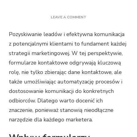
ON
LEAVE A COMMENT
JAK
POZYSKIWAĆ
Pozyskiwanie leadów i efektywna komunikacja
LEADY
z potencjalnymi klientami to fundament każdej
PRZEZ
FORMULARZE
strategii marketingowej. W tej perspektywie,
KONTAKTOWE?
formularze kontaktowe odgrywają kluczową
rolę, nie tylko zbierając dane kontaktowe, ale
także umożliwiając automatyzację procesów i
dostosowanie komunikacji do konkretnych
odbiorców. Dlatego warto docenić ich
znaczenie, ponieważ stanowią nieodłączne
narzędzie dla każdego marketera.