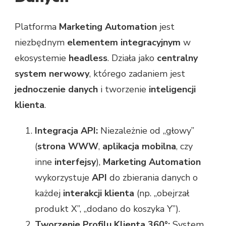
Platforma
Marketing Automation
jest
niezbędnym
elementem integracyjnym
w
ekosystemie
headless
. Działa jako
centralny
system nerwowy
, którego zadaniem jest
jednoczenie danych
i tworzenie
inteligencji
klienta
.
Integracja API:
Niezależnie od „głowy”
(
strona WWW
,
aplikacja mobilna
, czy
inne
interfejsy
),
Marketing Automation
wykorzystuje
API
do zbierania danych o
każdej
interakcji klienta
(np. „obejrzał
produkt X”, „dodano do koszyka Y”).
Tworzenie Profilu Klienta 360°:
System