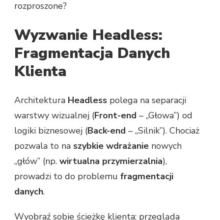
rozproszone?
Wyzwanie Headless:
Fragmentacja Danych
Klienta
Architektura
Headless
polega na separacji
warstwy wizualnej (
Front-end
– „Głowa”) od
logiki biznesowej (
Back-end
– „Silnik”). Chociaż
pozwala to na
szybkie wdrażanie
nowych
„głów” (np.
wirtualna przymierzalnia
),
prowadzi to do problemu
fragmentacji
danych
.
Wyobraź sobie ścieżkę klienta: przegląda