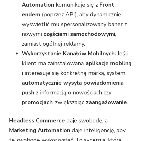
Automation
komunikuje się z
Front-
endem
(poprzez API), aby dynamicznie
wyświetlić mu spersonalizowany baner z
nowymi
częściami samochodowymi
,
zamiast ogólnej reklamy.
Wykorzystanie Kanałów Mobilnych:
Jeśli
klient ma zainstalowaną
aplikację mobilną
i interesuje się konkretną marką, system
automatycznie wysyła
powiadomienia
push
z informacją o nowościach czy
promocjach
, zwiększając
zaangażowanie
.
Headless Commerce
daje swobodę, a
Marketing Automation
daje inteligencję, aby
tę swobodę wykorzystać. To synergia, która