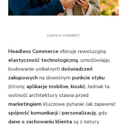
ON
LEAVE A COMMENT
MARKETING
AUTOMATION
Headless Commerce
oferuje rewolucyjną
–
elastyczność technologiczną
, umożliwiając
MÓZG
INTEGRACYJNY
budowanie unikalnych
doświadczeń
DLA
zakupowych
na dowolnym
punkcie styku
TWOJEGO
HEADLESS
(strony,
aplikacje mobilne
,
kioski
). Jednak ta
COMMERCE
wolność architektury stawia przed
marketingiem
kluczowe pytanie: Jak zapewnić
spójność komunikacji
i
personalizację
, gdy
dane o zachowaniu klienta
są z natury