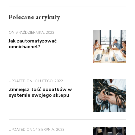
Polecane artykuły
ON
9 PAŹDZIERNIKA, 2023
Jak zautomatyzować
omnichannel?
UPDATED ON
18 LUTEGO, 2022
Zmniejsz ilość dodatków w
systemie swojego sklepu
UPDATED ON
14 SIERPNIA, 2023