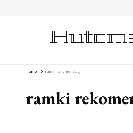
Automa
Home
ramki rekomendacji
ramki rekomen