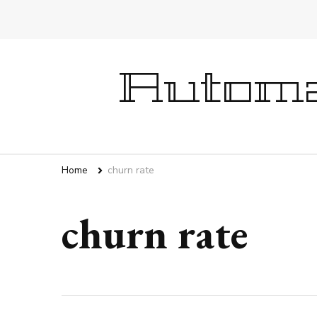
Automa
Home
churn rate
churn rate