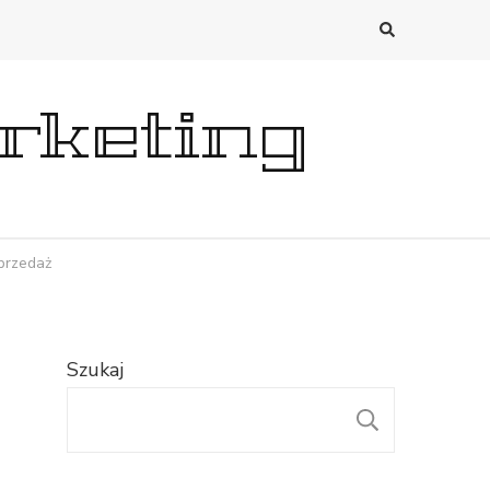
rketing
przedaż
Szukaj
SZUKAJ