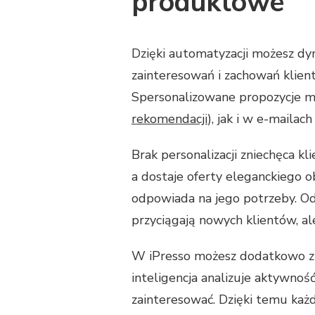
produktowe
COMMERCE,
ABY
ZWIĘKSZYĆ
SPRZEDAŻ
Dzięki automatyzacji możesz 
zainteresowań i zachowań klient
Spersonalizowane propozycje mo
rekomendacji
), jak i w e-maila
Brak personalizacji zniechęca k
a dostaje oferty eleganckiego o
odpowiada na jego potrzeby. O
przyciągają nowych klientów, al
W iPresso możesz dodatkowo zi
inteligencja analizuje aktywnoś
zainteresować. Dzięki temu każ