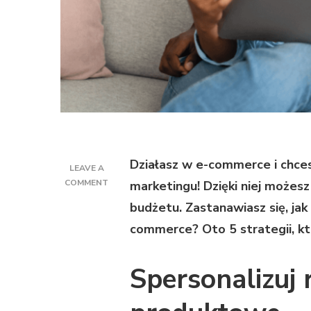
Działasz w e-commerce i chce
LEAVE A
ON
COMMENT
marketingu! Dzięki niej możesz
5
budżetu. Zastanawiasz się, ja
SPOSOBÓW
NA
commerce? Oto 5 strategii, kt
WYKORZYSTANIE
AUTOMATYZACJI
Spersonalizuj
MARKETINGU
W
E-