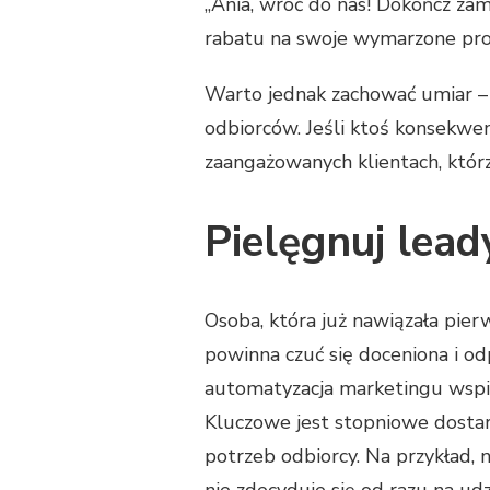
„Ania, wróć do nas! Dokończ z
rabatu na swoje wymarzone pro
Warto jednak zachować umiar –
odbiorców. Jeśli ktoś konsekwent
zaangażowanych klientach, którz
Pielęgnuj lead
Osoba, która już nawiązała pier
powinna czuć się doceniona i o
automatyzacja marketingu wspie
Kluczowe jest stopniowe dostar
potrzeb odbiorcy. Na przykład, 