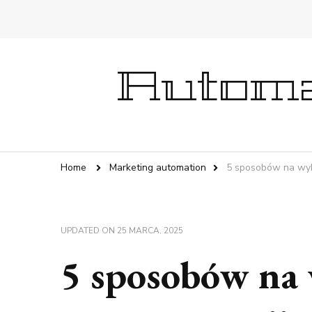
Automa
Home
Marketing automation
5 sposobów na wyk
UPDATED ON
25 MARCA, 2025
5 sposobów na 