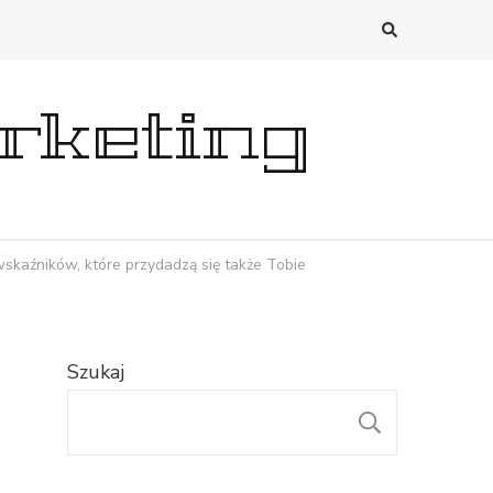
rketing
kaźników, które przydadzą się także Tobie
Szukaj
SZUKAJ