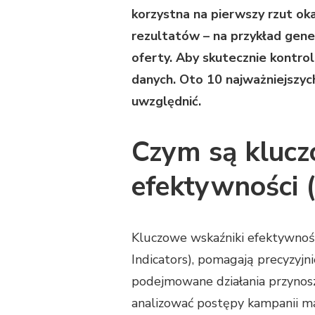
EFEKTYWNOŚĆ
korzystna na pierwszy rzut oka
KAMPANII
rezultatów – na przykład generu
MARKETINGOWYCH
W
oferty. Aby skutecznie kontrol
2025
danych. Oto 10 najważniejszy
ROKU?
uwzględnić.
POZNAJ
10
KLUCZOWYCH
Czym są klucz
WSKAŹNIKÓW,
KTÓRE
PRZYDADZĄ
efektywności 
SIĘ
TAKŻE
TOBIE
Kluczowe wskaźniki efektywnośc
Indicators), pomagają precyzyjnie
podejmowane działania przynosz
analizować postępy kampanii ma