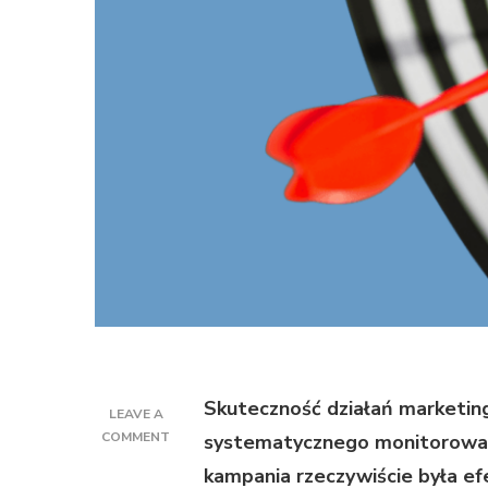
Skuteczność działań marketi
LEAVE A
ON
COMMENT
systematycznego monitorowania
JAK
kampania rzeczywiście była e
OCENIAĆ