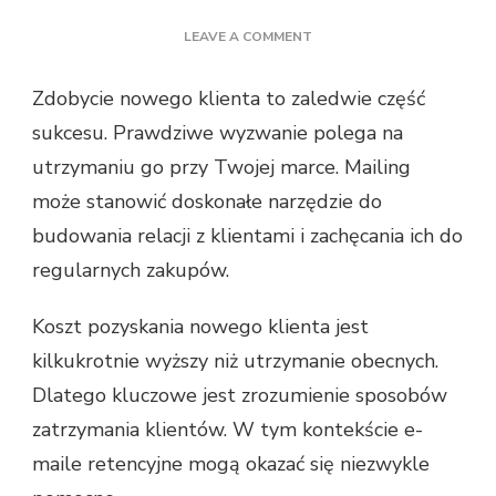
ON
LEAVE A COMMENT
E-
MAIL:
Zdobycie nowego klienta to zaledwie część
NAJLEPSZE
sukcesu. Prawdziwe wyzwanie polega na
NARZĘDZIE
RETENCYJNE?
utrzymaniu go przy Twojej marce. Mailing
może stanowić doskonałe narzędzie do
budowania relacji z klientami i zachęcania ich do
regularnych zakupów.
Koszt pozyskania nowego klienta jest
kilkukrotnie wyższy niż utrzymanie obecnych.
Dlatego kluczowe jest zrozumienie sposobów
zatrzymania klientów. W tym kontekście e-
maile retencyjne mogą okazać się niezwykle