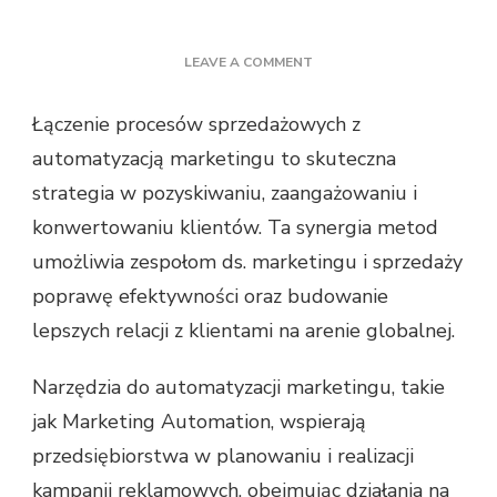
ON
LEAVE A COMMENT
JAK
MARKETING
Łączenie procesów sprzedażowych z
AUTOMATION
automatyzacją marketingu to skuteczna
POMAGA
W
strategia w pozyskiwaniu, zaangażowaniu i
SPRZEDAŻY?
konwertowaniu klientów. Ta synergia metod
umożliwia zespołom ds. marketingu i sprzedaży
poprawę efektywności oraz budowanie
lepszych relacji z klientami na arenie globalnej.
Narzędzia do automatyzacji marketingu, takie
jak Marketing Automation, wspierają
przedsiębiorstwa w planowaniu i realizacji
kampanii reklamowych, obejmując działania na