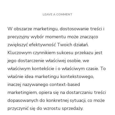
ON
LEAVE A COMMENT
JAK
CONTEXT-
W obszarze marketingu, dostosowanie treści i
BASED
precyzyjny wybór momentu może znacząco
MARKETING
ZWIĘKSZY
zwiększyć efektywność Twoich działań.
TWOJĄ
Kluczowym czynnikiem sukcesu przekazu jest
SPRZEDAŻ?
jego dostarczenie właściwej osobie, we
właściwym kontekście i o właściwym czasie. To
właśnie idea marketingu kontekstowego,
inaczej nazywanego context-based
marketingiem, opiera się na dostarczaniu treści
dopasowanych do konkretnej sytuacji, co może
przyczynić się do wzrostu sprzedaży.